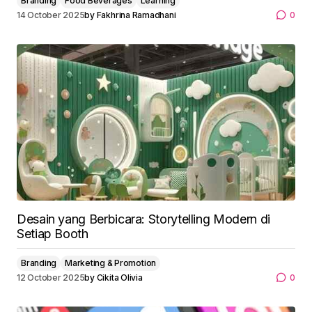
Branding
Food Beverages
Learning
14 October 2025
by
Fakhrina Ramadhani
0
Desain yang Berbicara: Storytelling Modern di
Setiap Booth
Branding
Marketing & Promotion
12 October 2025
by
Cikita Olivia
0