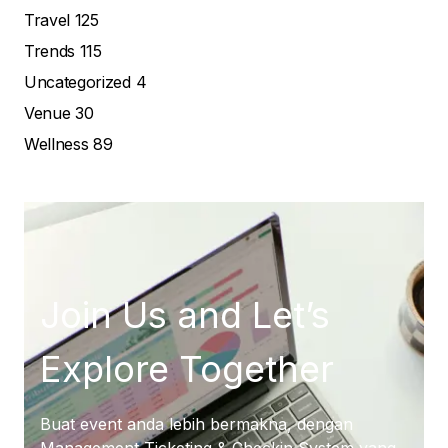
Travel
125
Trends
115
Uncategorized
4
Venue
30
Wellness
89
Join Us and Let’s
Explore Together
Buat event anda lebih bermakna, dengan