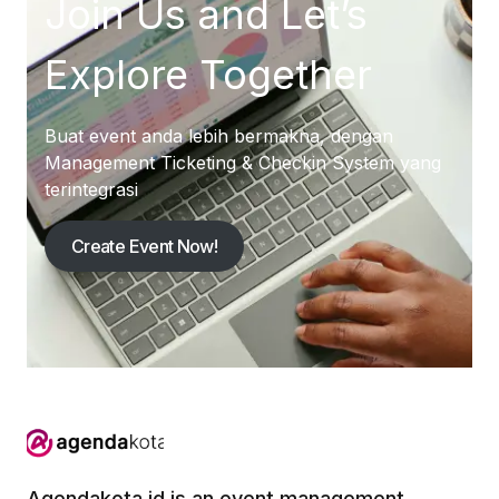
Join Us and Let’s
Explore Together
Buat event anda lebih bermakna, dengan
Management Ticketing & Checkin System yang
terintegrasi
Create Event Now!
Agendakota.id is an event management,